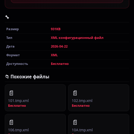
🔧
Размер
931KB
Тип
XML конфигурационный файл
Дата
2026-04-22
Формат
XML
Доступность
Бесплатно
📁 Похожие файлы
📄
📄
101.tmp.xml
102.tmp.xml
Бесплатно
Бесплатно
📄
📄
106.tmp.xml
10A.tmp.xml