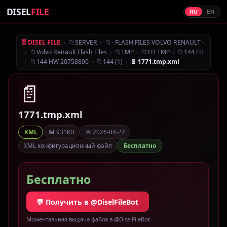
DISEL
FILE
RU
EN
›
📁
›
📁
🗄 DISEL FILE
SERVER
- FLASH FILES VOLVO RENAULT -
›
📁
›
📁
›
📁
›
📁
Volvo Renault Flash Files
TMP
FH TMP
144 FH
›
📁
›
📁
›
144 HW 20758890
144 (1)
📄 1771.tmp.xml
📄
1771.tmp.xml
💾 931KB
📅 2026-04-22
XML
XML конфигурационный файл
Бесплатно
Бесплатно
💬 Получить в @DiselFileBot
Моментальная выдача файла в @DiselFileBot