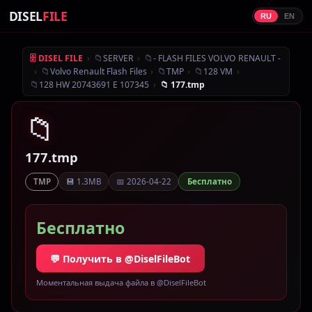
DISEL
FILE
RU
EN
›
📁
›
📁
🗄 DISEL FILE
SERVER
- FLASH FILES VOLVO RENAULT -
›
📁
›
📁
›
📁
›
Volvo Renault Flash Files
TMP
128 VM
📁
›
128 HW 20743691 E 107345
📁 177.tmp
📁
177.tmp
💾 1.3MB
📅 2026-04-22
Бесплатно
TMP
Бесплатно
💬 Получить в @DiselFileBot
Моментальная выдача файла в @DiselFileBot