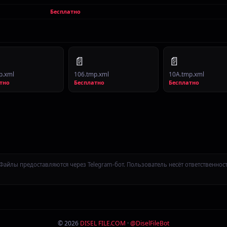
Бесплатно
📄
📄
p.xml
106.tmp.xml
10A.tmp.xml
тно
Бесплатно
Бесплатно
Файлы предоставляются через Telegram-бот. Пользователь несёт ответственнос
© 2026
DISEL FILE.COM
·
@DiselFileBot