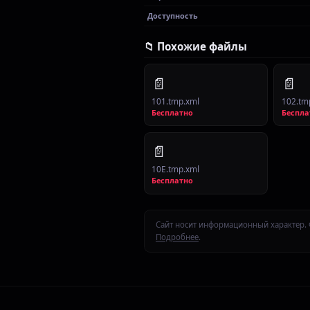
Доступность
📁 Похожие файлы
📄
📄
101.tmp.xml
102.tm
Бесплатно
Беспла
📄
10E.tmp.xml
Бесплатно
Сайт носит информационный характер. 
Подробнее
.