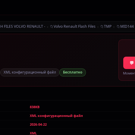
›
📁
›
📁
›
📁
SH FILES VOLVO RENAULT -
Volvo Renault Flash Files
TMP
MID144
💬
XML конфигурационный файл
Бесплатно
Момент
838KB
XML конфигурационный файл
2026-04-22
XML