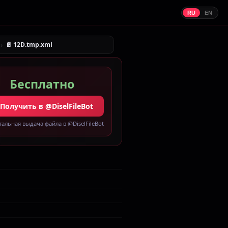
RU
EN
›
📄 12D.tmp.xml
Бесплатно
 Получить в @DiselFileBot
альная выдача файла в @DiselFileBot