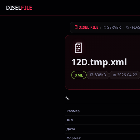
DISEL
FILE
›
📁
›
📁
🗄 DISEL FILE
SERVER
- FLA
📄
12D.tmp.xml
💾 838KB
📅 2026-04-22
XML
🔧
Размер
Тип
Дата
Формат