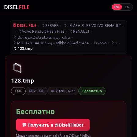
DISEL
FILE
RU
EN
›
📁
›
📁
🗄 DISEL FILE
SERVER
- FLASH FILES VOLVO RENAULT -
›
📁
›
📁
›
Volvo Renault Flash Files
RENAULT
📁
›
برنامه ریزی های.اتوماتیک.بدونه ادبلو
📁
›
📁
›
📁
›
MID.128.144.185.بدونه adbbolo.j24tf21454
volvo
1
📁 128.tmp
📁
128.tmp
💾 2.1MB
📅 2026-04-22
Бесплатно
TMP
Бесплатно
💬 Получить в @DiselFileBot
Моментальная выдача файла в @DiselFileBot