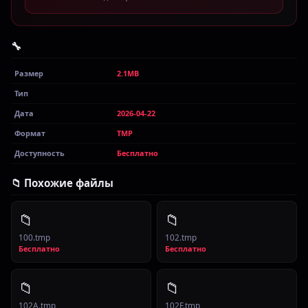
🔧
Размер
2.1MB
Тип
Дата
2026-04-22
Формат
TMP
Доступность
Бесплатно
📁 Похожие файлы
📁
📁
100.tmp
102.tmp
Бесплатно
Бесплатно
📁
📁
102A.tmp
102F.tmp