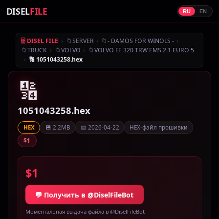
DISEL
FILE
RU
EN
›
📁
›
📁
›
🗄 DISEL FILE
SERVER
- DAMOS FOR WINOLS -
📁
›
📁
›
📁
TRUCK
VOLVO
VOLVO FE 320 TRW EMS 2.1 EURO 5
›
🔢 1051043258.hex
🔢
1051043258.hex
💾 2.2MB
📅 2026-04-22
HEX-файл прошивки
HEX
$1
$1
💬 Получить в @DiselFileBot
Моментальная выдача файла в @DiselFileBot