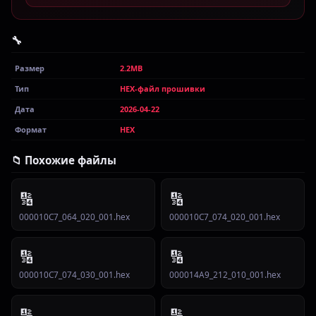
🔧
Размер
2.2MB
Тип
HEX-файл прошивки
Дата
2026-04-22
Формат
HEX
📁 Похожие файлы
🔢
🔢
000010C7_064_020_001.hex
000010C7_074_020_001.hex
🔢
🔢
000010C7_074_030_001.hex
000014A9_212_010_001.hex
🔢
🔢