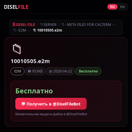
DISEL
FILE
RU
EN
›
📁
›
📁
›
🗄 DISEL FILE
SERVER
- META FILES FOR CALTERM -
📁
›
- E2M -
📁 10010505.e2m
📁
10010505.e2m
💾 953KB
📅 2026-04-22
Бесплатно
E2M
Бесплатно
💬 Получить в @DiselFileBot
Моментальная выдача файла в @DiselFileBot