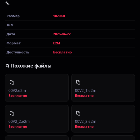
🔧
Размер
1020KB
Тип
Дата
2026-04-22
Формат
E2M
Доступность
Бесплатно
📁 Похожие файлы
📁
📁
00V2.e2m
00V2_1.e2m
Бесплатно
Бесплатно
📁
📁
00V2_2.e2m
00V2_3.e2m
Бесплатно
Бесплатно