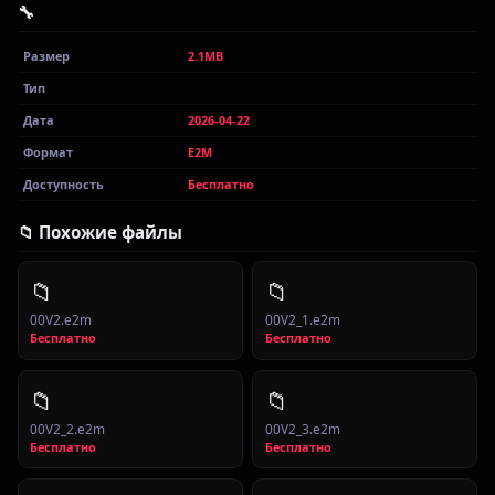
🔧
Размер
2.1MB
Тип
Дата
2026-04-22
Формат
E2M
Доступность
Бесплатно
📁 Похожие файлы
📁
📁
00V2.e2m
00V2_1.e2m
Бесплатно
Бесплатно
📁
📁
00V2_2.e2m
00V2_3.e2m
Бесплатно
Бесплатно