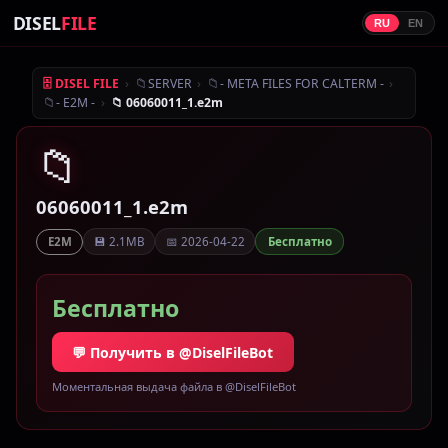
DISEL
FILE
RU
EN
›
📁
›
📁
›
🗄 DISEL FILE
SERVER
- META FILES FOR CALTERM -
📁
›
- E2M -
📁 06060011_1.e2m
📁
06060011_1.e2m
💾 2.1MB
📅 2026-04-22
Бесплатно
E2M
Бесплатно
💬 Получить в @DiselFileBot
Моментальная выдача файла в @DiselFileBot