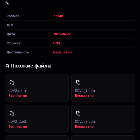
🔧
Размер
2.1MB
Тип
Дата
2026-04-22
Формат
E2M
Доступность
Бесплатно
📁 Похожие файлы
📁
📁
00V2.e2m
00V2_1.e2m
Бесплатно
Бесплатно
📁
📁
00V2_2.e2m
00V2_3.e2m
Бесплатно
Бесплатно