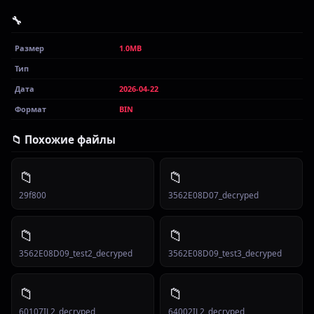
🔧
Размер
1.0MB
Тип
Дата
2026-04-22
Формат
BIN
📁 Похожие файлы
📁
📁
29f800
3562E08D07_decryped
📁
📁
3562E08D09_test2_decryped
3562E08D09_test3_decryped
📁
📁
60107IL2_decryped
64002IL2_decryped