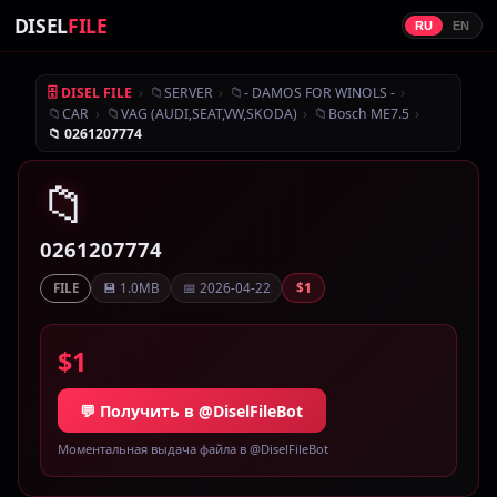
DISEL
FILE
RU
EN
›
📁
›
📁
›
🗄 DISEL FILE
SERVER
- DAMOS FOR WINOLS -
📁
›
📁
›
📁
›
CAR
VAG (AUDI,SEAT,VW,SKODA)
Bosch ME7.5
📁 0261207774
📁
0261207774
💾 1.0MB
📅 2026-04-22
$1
FILE
$1
💬 Получить в @DiselFileBot
Моментальная выдача файла в @DiselFileBot