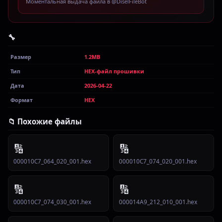
Моментальная выдача файла в @DiselFileBot
🔧
Размер
1.2MB
Тип
HEX-файл прошивки
Дата
2026-04-22
Формат
HEX
📁 Похожие файлы
🔢
🔢
000010C7_064_020_001.hex
000010C7_074_020_001.hex
🔢
🔢
000010C7_074_030_001.hex
000014A9_212_010_001.hex