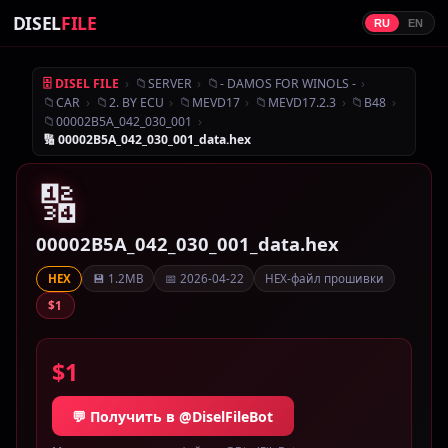
DISEL
FILE
RU
EN
›
📁
›
📁
›
🗄 DISEL FILE
SERVER
- DAMOS FOR WINOLS -
📁
›
📁
›
📁
›
📁
›
📁
›
CAR
2. BY ECU
MEVD17
MEVD17.2.3
B48
📁
›
00002B5A_042_030_001
🔢 00002B5A_042_030_001_data.hex
🔢
00002B5A_042_030_001_data.hex
💾 1.2MB
📅 2026-04-22
HEX-файл прошивки
HEX
$1
$1
💬 Получить в @DiselFileBot