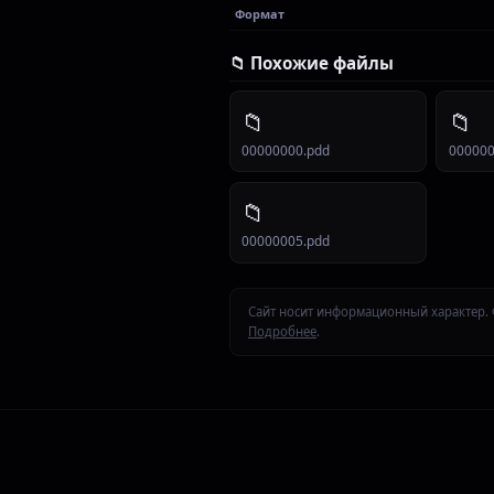
Формат
📁 Похожие файлы
📁
📁
00000000.pdd
000000
📁
00000005.pdd
Сайт носит информационный характер. 
Подробнее
.