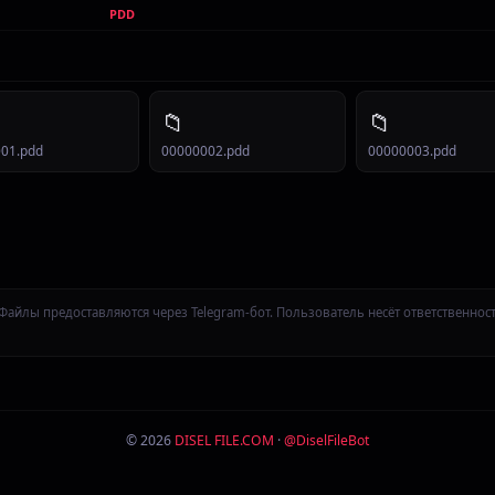
PDD
📁
📁
01.pdd
00000002.pdd
00000003.pdd
Файлы предоставляются через Telegram-бот. Пользователь несёт ответственнос
© 2026
DISEL FILE.COM
·
@DiselFileBot