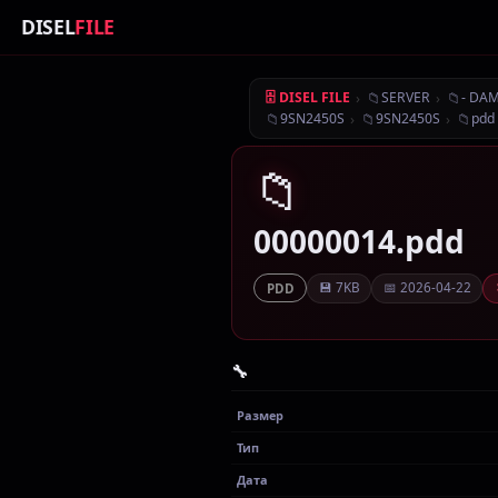
DISEL
FILE
›
📁
›
📁
🗄 DISEL FILE
SERVER
- DA
📁
›
📁
›
📁
9SN2450S
9SN2450S
pdd
📁
00000014.pdd
💾 7KB
📅 2026-04-22
PDD
🔧
Размер
Тип
Дата