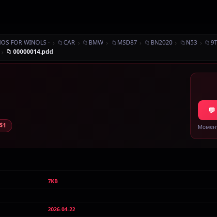
›
📁
›
📁
›
📁
›
📁
›
📁
›
📁
MOS FOR WINOLS -
CAR
BMW
MSD87
BN2020
N53
9
›
📁 00000014.pdd
💬
$1
Момент
7KB
2026-04-22