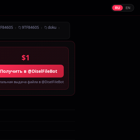
RU
EN
›
📁
›
📁
›
TF8460S
9TF8460S
doku
$1
 Получить в @DiselFileBot
альная выдача файла в @DiselFileBot